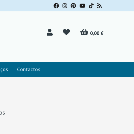
0,00 €
iços
Contactos
os