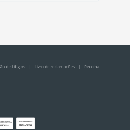
ão de Litígios
|
Livro de reclamações
|
Recolha