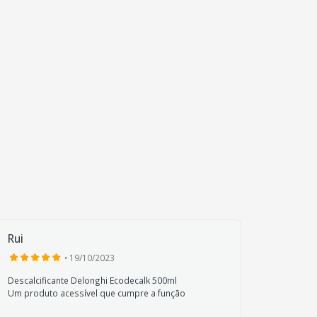
Rui
Hugo 
• 19/10/2023
Descalcificante Delonghi Ecodecalk 500ml
Delongh
Um produto acessível que cumpre a função
Produto