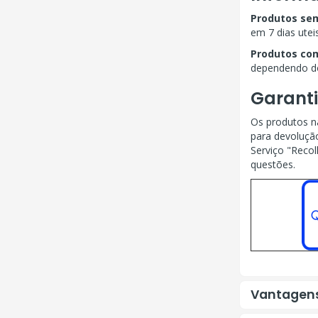
Produtos se
em 7 dias utei
Produtos co
dependendo do
Garanti
Os produtos na
para devoluçã
Serviço "Recol
questões.
Vantagen