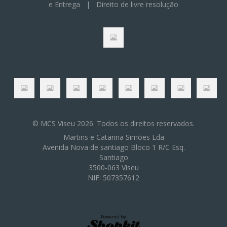
e Entrega
|
Direito de livre resolução
© MCS Viseu 2026. Todos os direitos reservados.
Martins e Catarina Simões Lda
Avenida Nova de santiago Bloco 1 R/C Esq.
Santiago
3500-063 Viseu
NIF: 507357612
Powered by