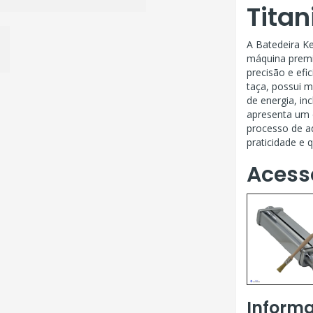
Titan
A Batedeira K
máquina premi
precisão e efi
taça, possui m
de energia, in
apresenta um d
processo de ad
praticidade e q
Acess
Informa