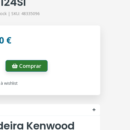
124SI
tock |
SKU:
48335096
0 €
Comprar
à wishlist
deira Kenwood