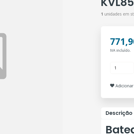
KVL85
1
unidades em s
771,9
IVA incluído.
Adicionar 
Descrição
Bate