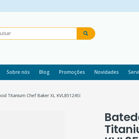
Sobre nós
Blog
Promoções
Novidades
Serv
od Titanium Chef Baker XL KVL85124SI
Bated
Titan