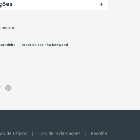
ações
enwood
batedeira
robot de cozinha kenwood
ão de Litígios
|
Livro de reclamações
|
Recolha