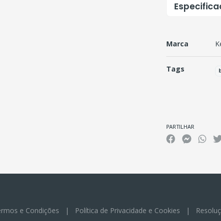
Especific
Marca
K
Tags
Características
PARTILHAR
rmos e Condições
|
Política de Privacidade e Cookies
|
Resoluç