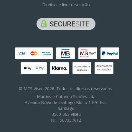
Direito de livre resolução
© MCS Viseu 2026. Todos os direitos reservados.
Martins e Catarina Simões Lda
Avenida Nova de santiago Bloco 1 R/C Esq.
Santiago
3500-063 Viseu
NIF: 507357612