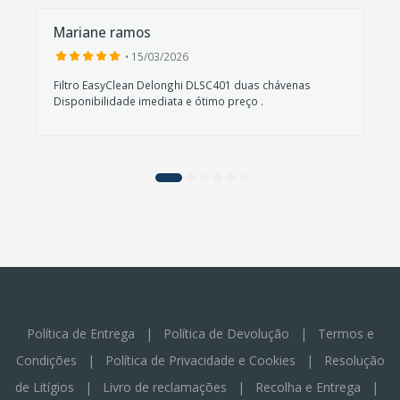
Mariane ramos
• 15/03/2026
Filtro EasyClean Delonghi DLSC401 duas chávenas
Disponibilidade imediata e ótimo preço .
Política de Entrega
|
Política de Devolução
|
Termos e
Condições
|
Política de Privacidade e Cookies
|
Resolução
de Litígios
|
Livro de reclamações
|
Recolha e Entrega
|