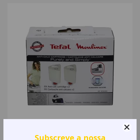
Cartucho Anticalcário TEFAL XD9030E0