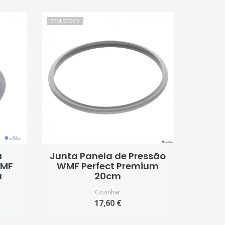
SEM STOCK
a
Junta Panela de Pressão
WMF
WMF Perfect Premium
a
20cm
Cozinhar
17,60 €