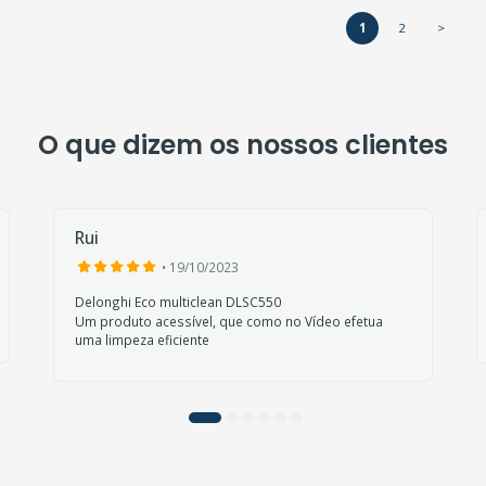
1
2
>
O que dizem os nossos clientes
Rui
• 19/10/2023
Delonghi Eco multiclean DLSC550
Um produto acessível, que como no Vídeo efetua
uma limpeza eficiente