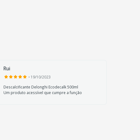
Rui
Hugo 
• 19/10/2023
Descalcificante Delonghi Ecodecalk 500ml
Delongh
Um produto acessível que cumpre a função
Produto