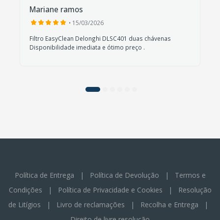
Mariane ramos
• 15/03/2026
Filtro EasyClean Delonghi DLSC401 duas chávenas
Disponibilidade imediata e ótimo preço .
Política de Entrega
|
Política de Devolução
|
Termos e
Condições
|
Política de Privacidade e Cookies
|
Resolução
de Litígios
|
Livro de reclamações
|
Recolha e Entrega
|
Direito de livre resolução