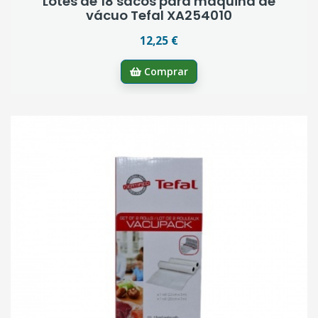
Lotes de 18 sacos para maquina de
vácuo Tefal XA254010
12,25 €
Comprar