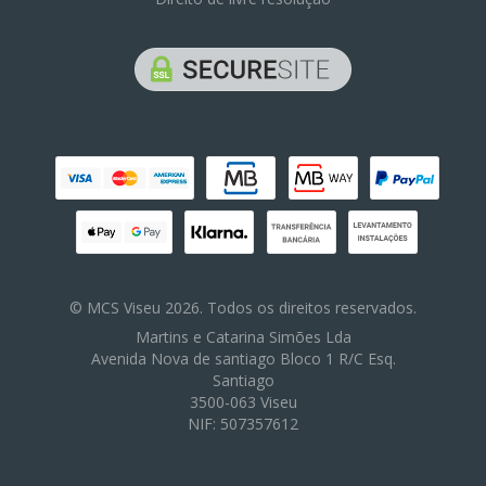
© MCS Viseu 2026. Todos os direitos reservados.
Martins e Catarina Simões Lda
Avenida Nova de santiago Bloco 1 R/C Esq.
Santiago
3500-063 Viseu
NIF: 507357612