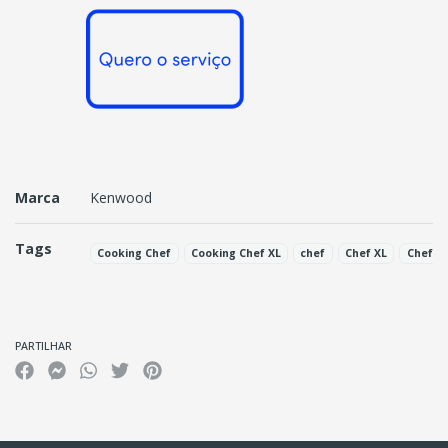
Marca
Kenwood
Tags
Cooking Chef
Cooking Chef XL
chef
Chef XL
Chef XL
Características
PARTILHAR