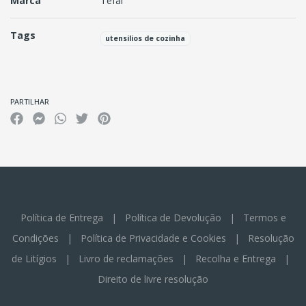
Marca
Tefal
Tags
utensilios de cozinha
Características
PARTILHAR
Política de Entrega
|
Política de Devolução
|
Termos e
Condições
|
Política de Privacidade e Cookies
|
Resolução
de Litígios
|
Livro de reclamações
|
Recolha e Entrega
|
Direito de livre resolução