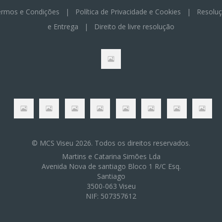
rmos e Condições
|
Política de Privacidade e Cookies
|
Resoluç
e Entrega
|
Direito de livre resolução
© MCS Viseu 2026. Todos os direitos reservados.
Martins e Catarina Simões Lda
Avenida Nova de santiago Bloco 1 R/C Esq.
Santiago
3500-063 Viseu
NIF: 507357612