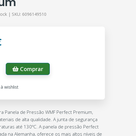
ium
tock |
SKU:
6096149510
€
Comprar
à wishlist
ora Panela de Pressão WMF Perfect Premium,
eriais de alta qualidade. A junta de segurança
raturas até 130ºC.
A panela de pressão Perfect
ada na Alemanha, oferece os mais altos níveis de