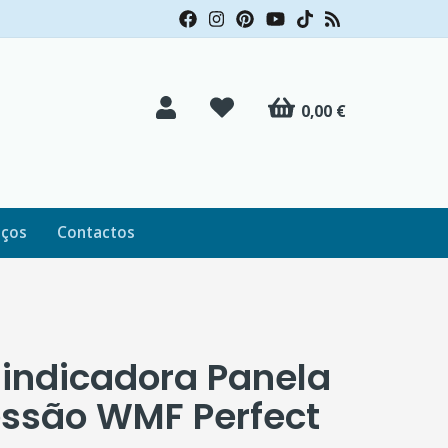
0,00 €
iços
Contactos
 indicadora Panela
essão WMF Perfect