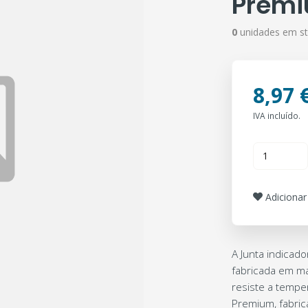
Prem
0
unidades em s
8,97 
IVA incluído.
Adicionar 
A Junta indicad
fabricada em mat
resiste a tempe
Premium, fabric