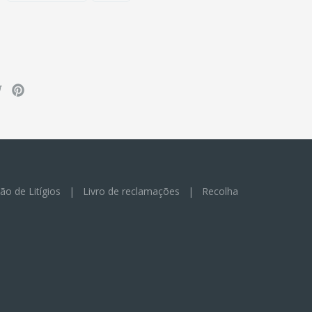
ão de Litígios
|
Livro de reclamações
|
Recolha