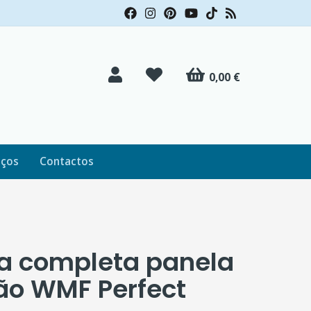
0,00 €
iços
Contactos
 completa panela
ão WMF Perfect