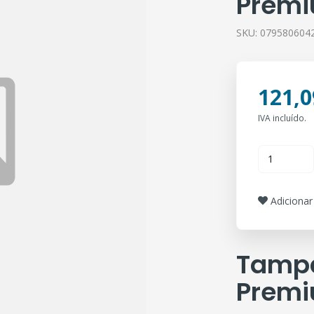
Prem
SKU:
079580604
121,0
IVA incluído.
Adicionar 
Tampa
Prem