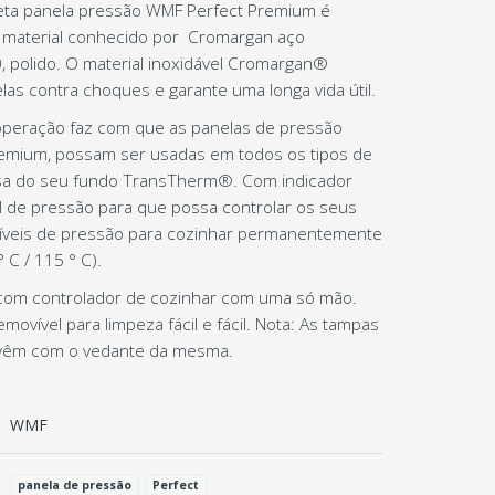
ta panela pressão WMF Perfect Premium é
 material conhecido por Cromargan aço
0, polido. O material inoxidável Cromargan®
las contra choques e garante uma longa vida útil.
 operação faz com que as panelas de pressão
emium, possam ser usadas em todos os tipos de
sa do seu fundo TransTherm®.
Com indicador
l de pressão para que possa controlar os seus
íveis de pressão para cozinhar permanentemente
 C / 115 ° C).
 com controlador de cozinhar com uma só mão.
movível para limpeza fácil e fácil.
Nota: As tampas
vêm com o vedante da mesma.
WMF
panela de pressão
Perfect