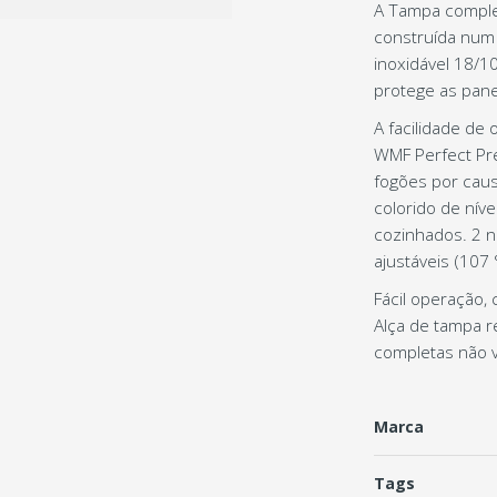
A Tampa comple
c
onstruída num
inoxidável 18/1
protege as pane
A facilidade de
WMF Perfect Pr
fogões por cau
colorido
de níve
cozinhados.
2 n
ajustáveis (107 °
Fácil operação,
Alça de tampa re
completas não 
Marca
Tags