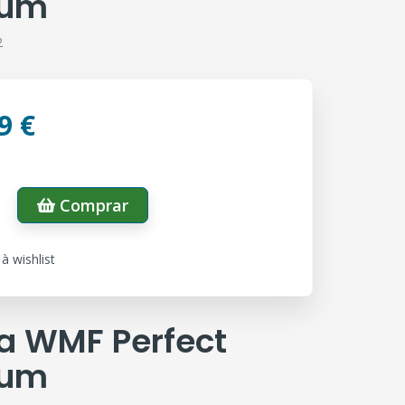
ium
2
9 €
Comprar
à wishlist
 WMF Perfect
ium