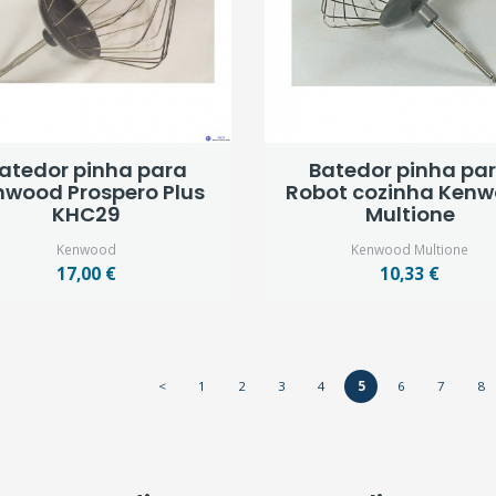
atedor pinha para
Batedor pinha pa
nwood Prospero Plus
Robot cozinha Ken
KHC29
Multione
Kenwood
Kenwood Multione
17,00 €
10,33 €
<
1
2
3
4
5
6
7
8