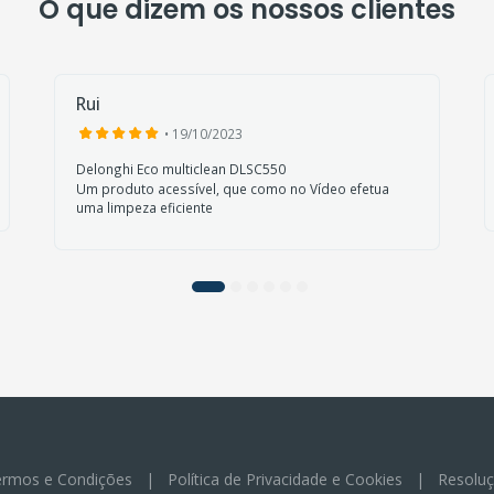
O que dizem os nossos clientes
Rui
• 19/10/2023
Delonghi Eco multiclean DLSC550
Um produto acessível, que como no Vídeo efetua
uma limpeza eficiente
rmos e Condições
|
Política de Privacidade e Cookies
|
Resoluç