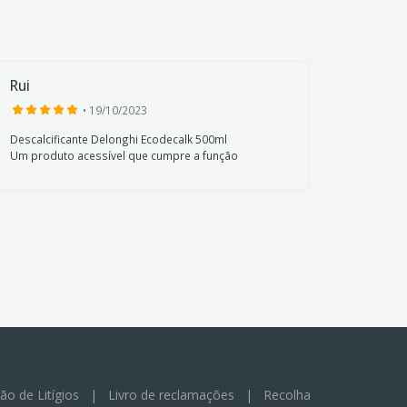
Rui
Hugo 
• 19/10/2023
Descalcificante Delonghi Ecodecalk 500ml
Delongh
Um produto acessível que cumpre a função
Produto
ão de Litígios
|
Livro de reclamações
|
Recolha