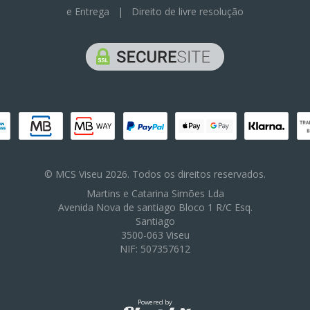
e Entrega
|
Direito de livre resolução
© MCS Viseu 2026. Todos os direitos reservados.
Martins e Catarina Simões Lda
Avenida Nova de santiago Bloco 1 R/C Esq.
Santiago
3500-063 Viseu
NIF: 507357612
Powered by