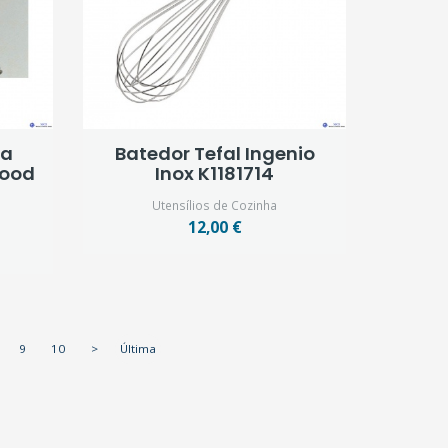
ra
Batedor Tefal Ingenio
wood
Inox K1181714
Utensílios de Cozinha
12,00 €
9
10
>
Última