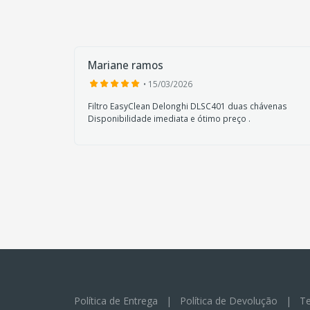
Mariane ramos
• 15/03/2026
a
Filtro EasyClean Delonghi DLSC401 duas chávenas
Disponibilidade imediata e ótimo preço .
Política de Entrega
|
Política de Devolução
|
Te