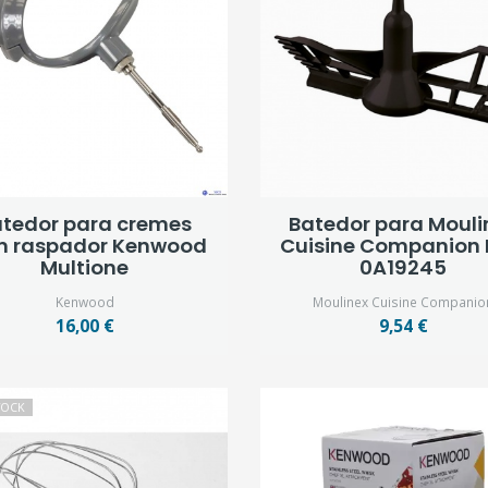
tedor para cremes
Batedor para Mouli
 raspador Kenwood
Cuisine Companion
Multione
0A19245
Kenwood
Moulinex Cuisine Companio
16,00 €
9,54 €
TOCK