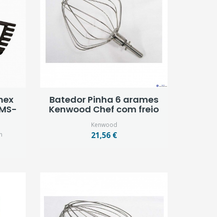
nex
Batedor Pinha 6 arames
 MS-
Kenwood Chef com freio
Kenwood
n
21,56 €