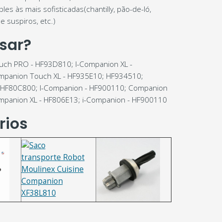
ples às mais sofisticadas(chantilly, pão-de-ló,
e suspiros, etc.)
sar?
uch PRO - HF93D810; I-Companion XL -
mpanion Touch XL - HF935E10; HF934510;
 HF80C800; I-Companion - HF900110; Companion
mpanion XL - HF806E13; i-Companion - HF900110
rios