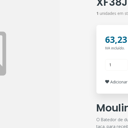
XF38J
1
unidades em s
63,23
IVA incluído.
Adicionar 
Mouli
O Batedor de du
taça, para rece