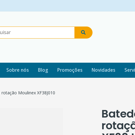
Sobre nós
Blog
Promoções
Novidades
Serv
a rotação Moulinex XF38J010
Bated
rotaç