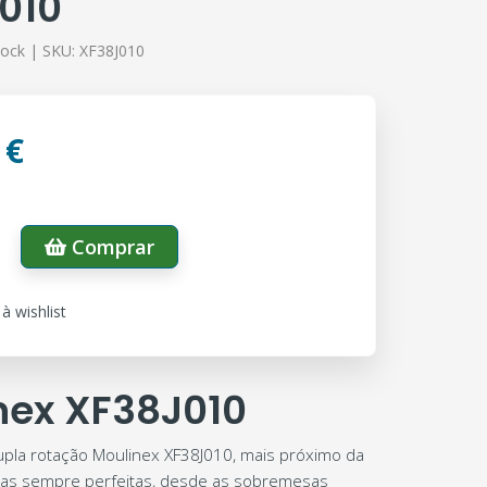
010
tock |
SKU:
XF38J010
 €
Comprar
à wishlist
nex XF38J010
pla rotação Moulinex XF38J010, mais próximo da
itas sempre perfeitas, desde as sobremesas