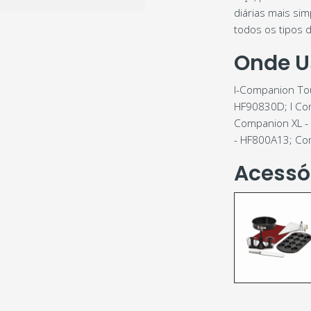
diárias mais sim
todos os tipos d
Onde U
I-Companion To
HF90830D; I Co
Companion XL -
- HF800A13; Co
Acessó