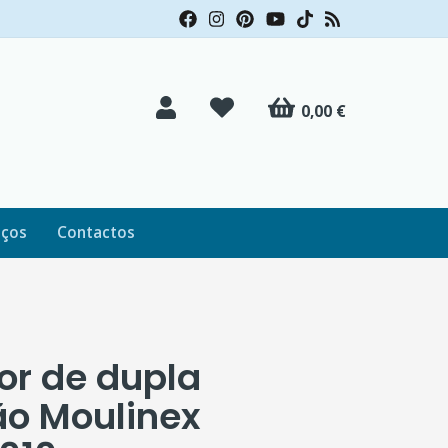
0,00 €
iços
Contactos
or de dupla
ão Moulinex