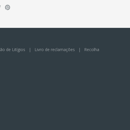
ão de Litígios
|
Livro de reclamações
|
Recolha