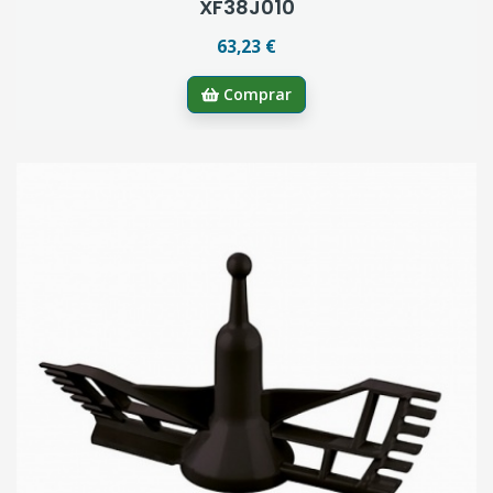
XF38J010
63,23 €
Comprar