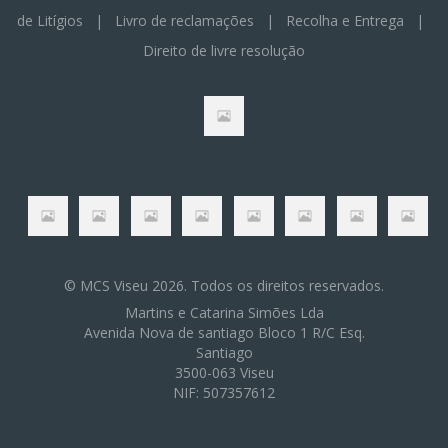
de Litígios
|
Livro de reclamações
|
Recolha e Entrega
|
Direito de livre resolução
© MCS Viseu 2026. Todos os direitos reservados.
Martins e Catarina Simões Lda
Avenida Nova de santiago Bloco 1 R/C Esq.
Santiago
3500-063 Viseu
NIF: 507357612