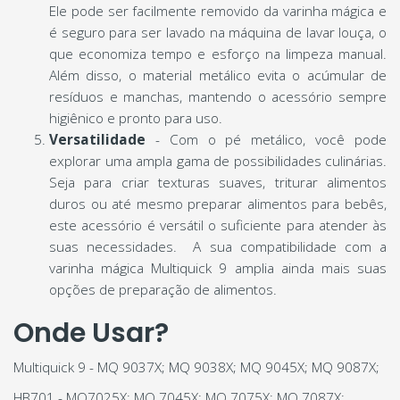
Ele pode ser facilmente removido da varinha mágica e
é seguro para ser lavado na máquina de lavar louça, o
que economiza tempo e esforço na limpeza manual.
Além disso, o material metálico evita o acúmular de
resíduos e manchas, mantendo o acessório sempre
higiênico e pronto para uso.
Versatilidade
- Com o pé metálico, você pode
explorar uma ampla gama de possibilidades culinárias.
Seja para criar texturas suaves, triturar alimentos
duros ou até mesmo preparar alimentos para bebês,
este acessório é versátil o suficiente para atender às
suas necessidades. A sua compatibilidade com a
varinha mágica Multiquick 9 amplia ainda mais suas
opções de preparação de alimentos.
Onde Usar?
Multiquick 9 - MQ 9037X; MQ 9038X; MQ 9045X; MQ 9087X;
HB701 - MQ7025X; MQ 7045X; MQ 7075X; MQ 7087X;