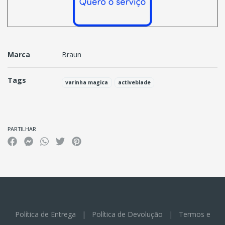
Marca
Braun
Tags
varinha magica
activeblade
Características
PARTILHAR
Política de Entrega
|
Política de Devolução
|
Termos e