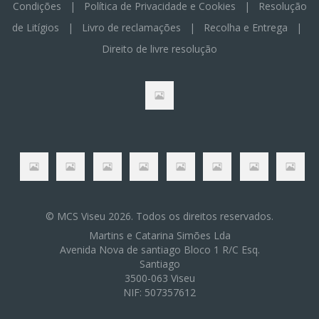
Condições
|
Política de Privacidade e Cookies
|
Resolução
de Litígios
|
Livro de reclamações
|
Recolha e Entrega
|
Direito de livre resolução
© MCS Viseu 2026. Todos os direitos reservados.
Martins e Catarina Simões Lda
Avenida Nova de santiago Bloco 1 R/C Esq.
Santiago
3500-063 Viseu
NIF: 507357612