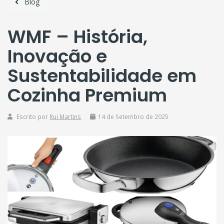
Blog
WMF – História,
Inovação e
Sustentabilidade em
Cozinha Premium
WMF
Escrito por
Rui Martins
14 de Setembro de 2025
–
História,
Inovação
e
Sustentabilidade
em