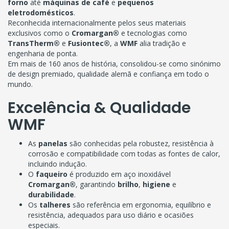
forno
até
máquinas de café
e
pequenos
eletrodomésticos
.
Reconhecida internacionalmente pelos seus materiais
exclusivos como o
Cromargan®
e tecnologias como
TransTherm®
e
Fusiontec®
, a
WMF
alia tradição e
engenharia de ponta.
Em mais de 160 anos de história, consolidou-se como sinónimo
de design premiado, qualidade alemã e confiança em todo o
mundo.
Excelência & Qualidade
WMF
As
panelas
são conhecidas pela robustez, resistência à
corrosão e compatibilidade com todas as fontes de calor,
incluindo indução.
O
faqueiro
é produzido em aço inoxidável
Cromargan®
, garantindo
brilho
,
higiene
e
durabilidade
.
Os
talheres
são referência em ergonomia, equilíbrio e
resistência, adequados para uso diário e ocasiões
especiais.