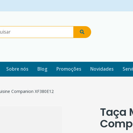
Sobre nós
Blog
Promoções
Novidades
Serv
uisine Companion XF380E12
Taça 
Compa