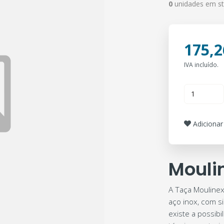
0
unidades em s
175,2
IVA incluído.
Adicionar 
Mouli
A Taça Mouline
aço inox, com s
existe a possibi