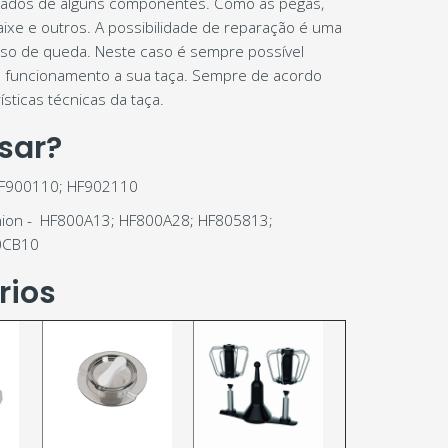
izados de alguns componentes. Como as pegas,
ixe e outros. A possibilidade de reparação é uma
aso de queda. Neste caso é sempre possível
 funcionamento a sua taça. Sempre de acordo
sticas técnicas da taça.
sar?
HF900110; HF902110
ion - HF800A13; HF800A28; HF805813;
0CB10
rios