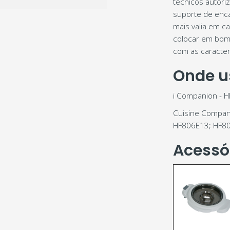
técnicos autor
suporte de enca
mais valia em c
colocar em bom
com as caracterí
Onde u
i Companion - 
Cuisine Compan
HF806E13; HF8
Acessó