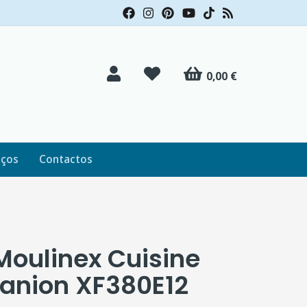
0,00 €
iços
Contactos
Moulinex Cuisine
nion XF380E12