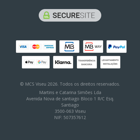
© MCS Viseu 2026. Todos os direitos reservados.
Martins e Catarina Simões Lda
Avenida Nova de santiago Bloco 1 R/C Esq.
Santiago
3500-063 Viseu
NIF: 507357612