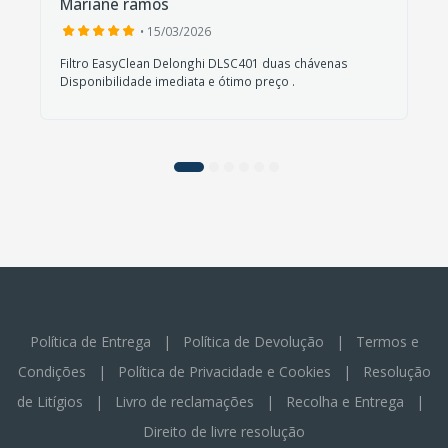
Mariane ramos
• 15/03/2026
Filtro EasyClean Delonghi DLSC401 duas chávenas
Disponibilidade imediata e ótimo preço .
Política de Entrega
|
Política de Devolução
|
Termos e
Condições
|
Política de Privacidade e Cookies
|
Resolução
de Litígios
|
Livro de reclamações
|
Recolha e Entrega
|
Direito de livre resolução